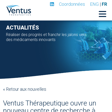
Coordonnées
ENG
|
FR
ACTUALITÉS
Réaliser des progrès et franchir les jalons vers
des médicaments innovants
« Retour aux nouvelles
Ventus Thérapeutique ouvre un
nouveau centre de recherche à