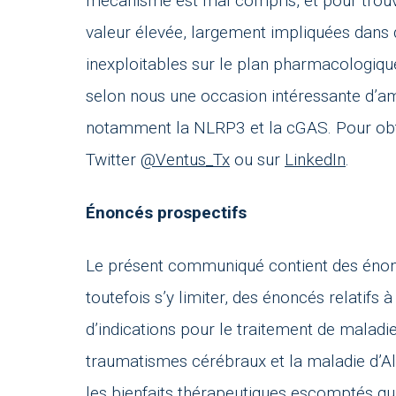
mécanisme est mal compris, et pour trouve
valeur élevée, largement impliquées dans
inexploitables sur le plan pharmacologique
selon nous une occasion intéressante d’a
notamment la NLRP3 et la cGAS. Pour obte
Twitter
@Ventus_Tx
ou sur
LinkedIn
.
Énoncés prospectifs
Le présent communiqué contient des énoncé
toutefois s’y limiter, des énoncés relatifs
d’indications pour le traitement de malad
traumatismes cérébraux et la maladie d’Alz
les bienfaits thérapeutiques escomptés q