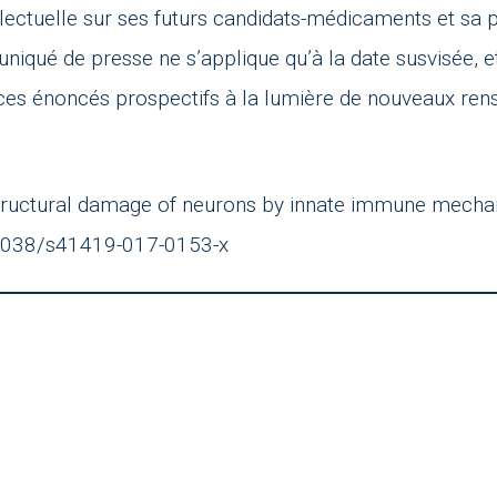
tellectuelle sur ses futurs candidats-médicaments et 
iqué de presse ne s’applique qu’à la date susvisée, e
 ces énoncés prospectifs à la lumière de nouveaux re
nd structural damage of neurons by innate immune mech
0.1038/s41419-017-0153-x