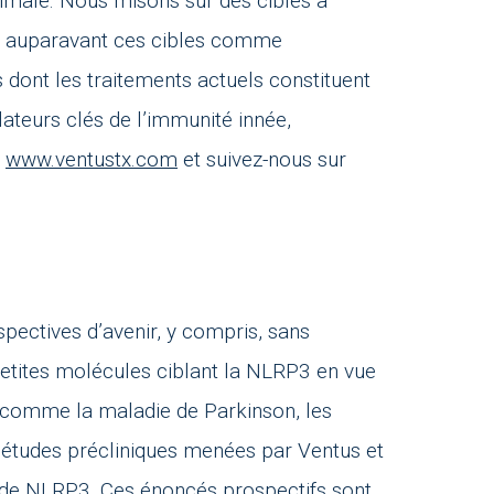
timale. Nous misons sur des cibles à
it auparavant ces cibles comme
 dont les traitements actuels constituent
teurs clés de l’immunité innée,
e
www.ventustx.com
et suivez-nous sur
pectives d’avenir, y compris, sans
 petites molécules ciblant la NLRP3 en vue
, comme la maladie de Parkinson, les
es études précliniques menées par Ventus et
s de NLRP3. Ces énoncés prospectifs sont