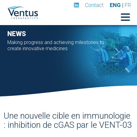
Contact
ENG
|
FR
NEWS
Making progress and achieving milestones to
create innovative medicines
Une nouvelle cible en immunologie
: inhibition de cGAS par le VENT-03