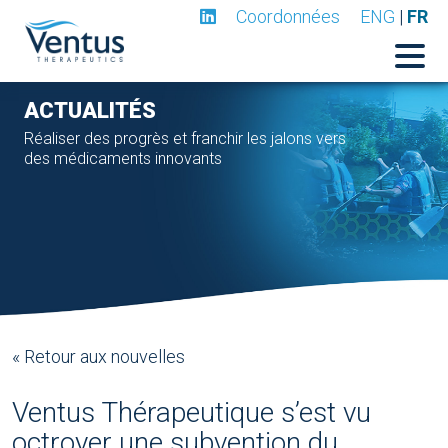
Coordonnées
ENG
|
FR
ACTUALITÉS
Réaliser des progrès et franchir les jalons vers
des médicaments innovants
« Retour aux nouvelles
Ventus Thérapeutique s’est vu
octroyer une subvention du